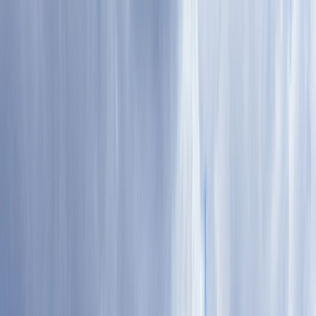
Tillbaka
Bilar
Företag
Kampanjer
Service & verkstad
Däck & tillbehör
Hitta oss
Boka service
Visa alla bilar
Visa alla bilar