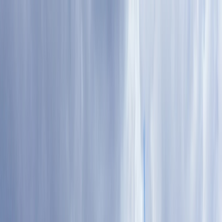
Tillbaka
Bilar
Företag
Kampanjer
Service & verkstad
Däck & tillbehör
Hitta oss
Boka service
Visa alla bilar
Visa alla bilar