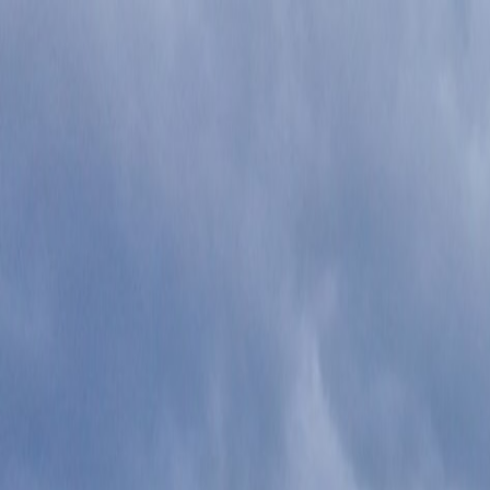
Bilar
Företag
Kampanjer
Service & verkstad
Däck & tillbehör
Hitta oss
Boka service
Visa alla bilar
Visa alla bilar