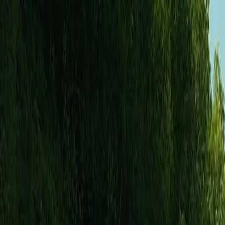
Bilar
Företag
Kampanjer
Service & verkstad
Däck & tillbehör
Hitta oss
Boka service
Visa alla bilar
Visa alla bilar