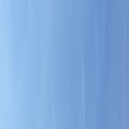
Tillbaka
Bilar
Företag
Kampanjer
Service & verkstad
Däck & tillbehör
Hitta oss
Boka service
Visa alla bilar
Visa alla bilar