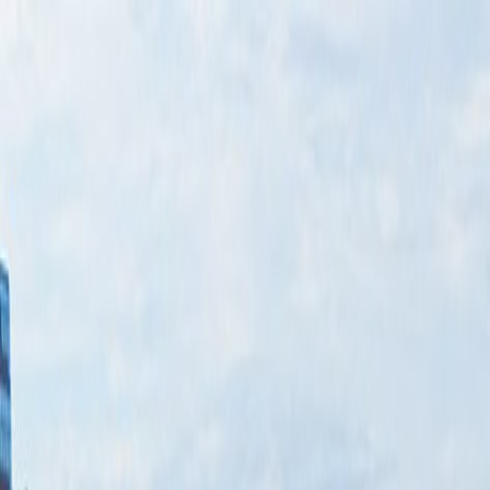
Bilar
Företag
Kampanjer
Service & verkstad
Däck & tillbehör
Hitta oss
Boka service
Visa alla bilar
Visa alla bilar