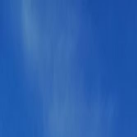
Bilar
Företag
Kampanjer
Service & verkstad
Däck & tillbehör
Hitta oss
Boka service
Visa alla bilar
Visa alla bilar