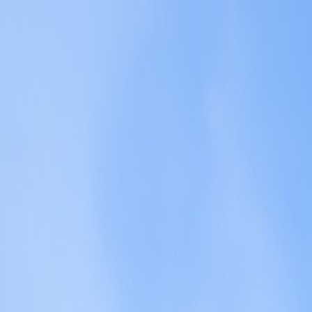
Bilar
Företag
Kampanjer
Service & verkstad
Däck & tillbehör
Hitta oss
Boka service
Visa alla bilar
Visa alla bilar