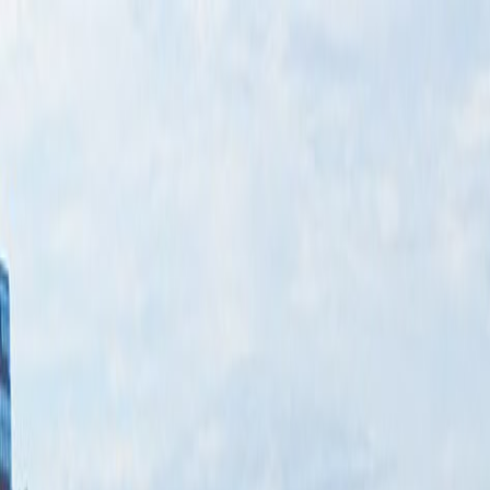
Bilar
Företag
Kampanjer
Service & verkstad
Däck & tillbehör
Hitta oss
Boka service
Visa alla bilar
Visa alla bilar