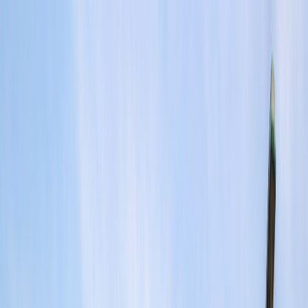
Tillbaka
Bilar
Företag
Kampanjer
Service & verkstad
Däck & tillbehör
Hitta oss
Boka service
Visa alla bilar
Visa alla bilar