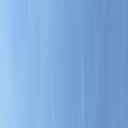
Tillbaka
Bilar
Företag
Kampanjer
Service & verkstad
Däck & tillbehör
Hitta oss
Boka service
Visa alla bilar
Visa alla bilar