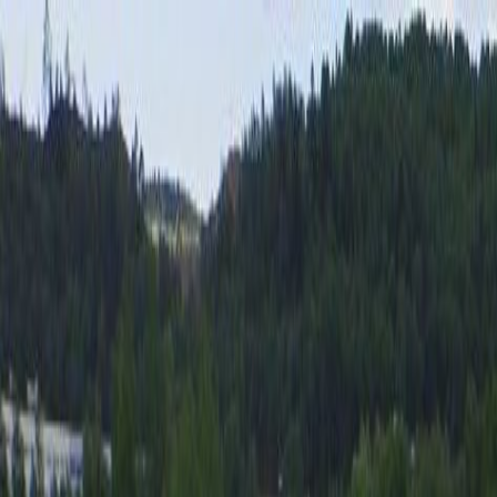
Bilar
Företag
Kampanjer
Service & verkstad
Däck & tillbehör
Hitta oss
Boka service
Visa alla bilar
Visa alla bilar