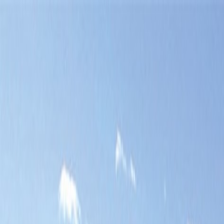
Bilar
Företag
Kampanjer
Service & verkstad
Däck & tillbehör
Hitta oss
Boka service
Visa alla bilar
Visa alla bilar