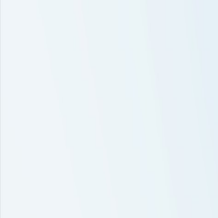
Bilar
Företag
Kampanjer
Service & verkstad
Däck & tillbehör
Hitta oss
Boka service
Visa alla bilar
Visa alla bilar