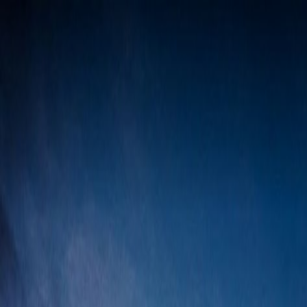
Bilar
Företag
Kampanjer
Service & verkstad
Däck & tillbehör
Hitta oss
Boka service
Visa alla bilar
Visa alla bilar