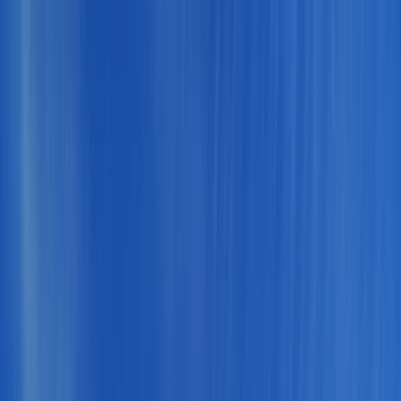
Tillbaka
Bilar
Företag
Kampanjer
Service & verkstad
Däck & tillbehör
Hitta oss
Boka service
Visa alla bilar
Visa alla bilar