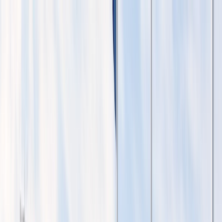
Tillbaka
Bilar
Företag
Kampanjer
Service & verkstad
Däck & tillbehör
Hitta oss
Boka service
Visa alla bilar
Visa alla bilar