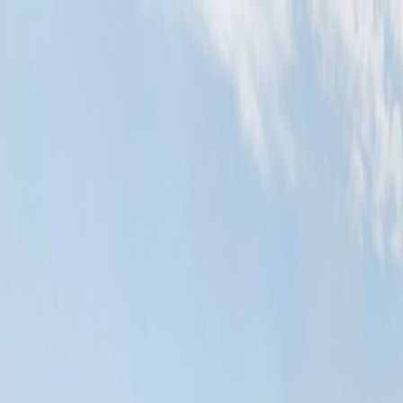
Bilar
Företag
Kampanjer
Service & verkstad
Däck & tillbehör
Hitta oss
Boka service
Visa alla bilar
Visa alla bilar