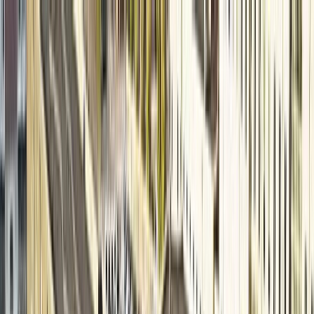
Tillbaka
Bilar
Företag
Kampanjer
Service & verkstad
Däck & tillbehör
Hitta oss
Boka service
Visa alla bilar
Visa alla bilar