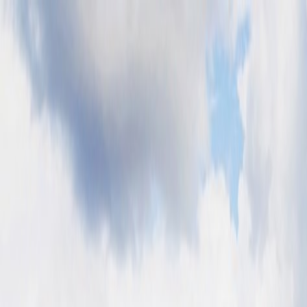
Bilar
Företag
Kampanjer
Service & verkstad
Däck & tillbehör
Hitta oss
Boka service
Visa alla bilar
Visa alla bilar