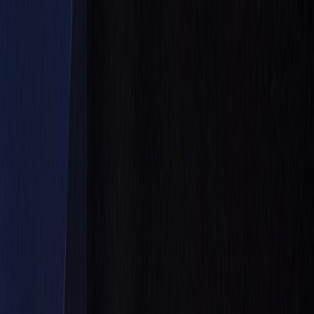
Tillbaka
Bilar
Företag
Kampanjer
Service & verkstad
Däck & tillbehör
Hitta oss
Boka service
Visa alla bilar
Visa alla bilar