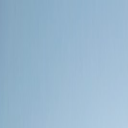
Bilar
Företag
Kampanjer
Service & verkstad
Däck & tillbehör
Hitta oss
Boka service
Visa alla bilar
Visa alla bilar