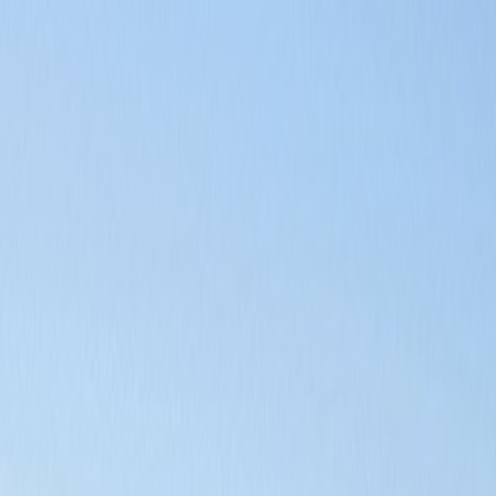
Bilar
Företag
Kampanjer
Service & verkstad
Däck & tillbehör
Hitta oss
Boka service
Visa alla bilar
Visa alla bilar