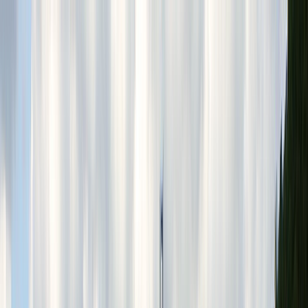
Tillbaka
Bilar
Företag
Kampanjer
Service & verkstad
Däck & tillbehör
Hitta oss
Boka service
Visa alla bilar
Visa alla bilar