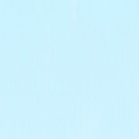
Bilar
Företag
Kampanjer
Service & verkstad
Däck & tillbehör
Hitta oss
Boka service
Visa alla bilar
Visa alla bilar