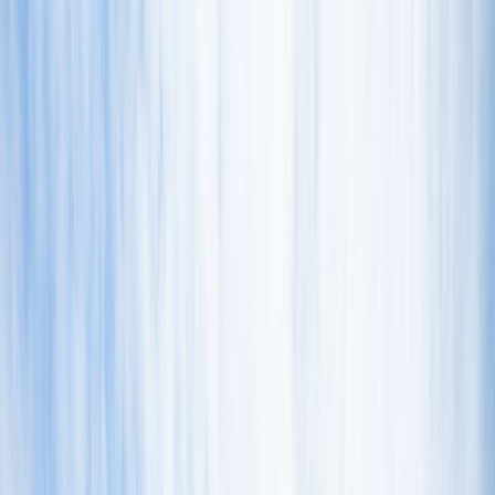
Tillbaka
Bilar
Företag
Kampanjer
Service & verkstad
Däck & tillbehör
Hitta oss
Boka service
Visa alla bilar
Visa alla bilar