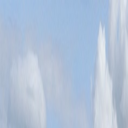
Bilar
Företag
Kampanjer
Service & verkstad
Däck & tillbehör
Hitta oss
Boka service
Visa alla bilar
Visa alla bilar