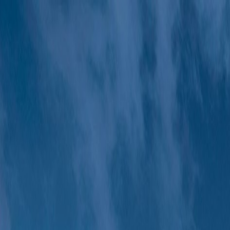
Bilar
Företag
Kampanjer
Service & verkstad
Däck & tillbehör
Hitta oss
Boka service
Visa alla bilar
Visa alla bilar