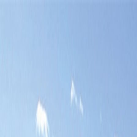
Bilar
Företag
Kampanjer
Service & verkstad
Däck & tillbehör
Hitta oss
Boka service
Visa alla bilar
Visa alla bilar