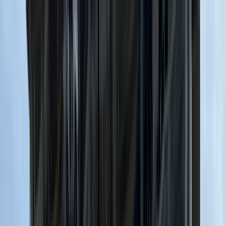
Tillbaka
Bilar
Företag
Kampanjer
Service & verkstad
Däck & tillbehör
Hitta oss
Boka service
Visa alla bilar
Visa alla bilar