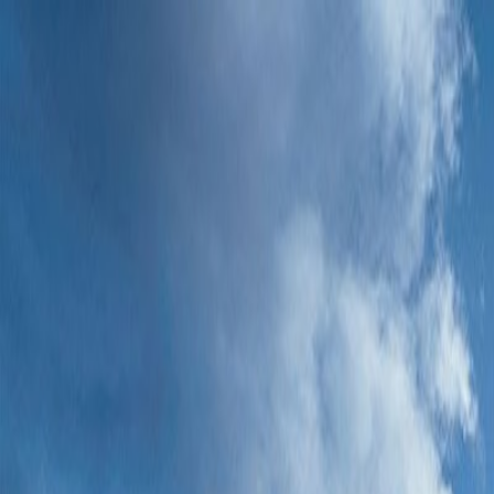
Bilar
Företag
Kampanjer
Service & verkstad
Däck & tillbehör
Hitta oss
Boka service
Visa alla bilar
Visa alla bilar