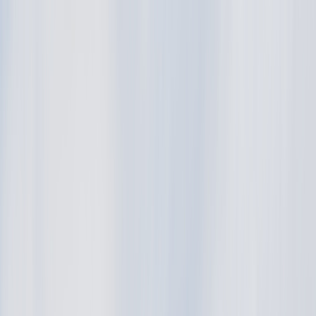
Tillbaka
Bilar
Företag
Kampanjer
Service & verkstad
Däck & tillbehör
Hitta oss
Boka service
Visa alla bilar
Visa alla bilar