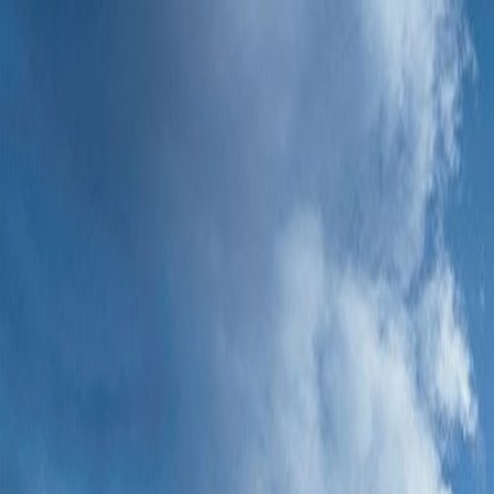
Bilar
Företag
Kampanjer
Service & verkstad
Däck & tillbehör
Hitta oss
Boka service
Visa alla bilar
Visa alla bilar