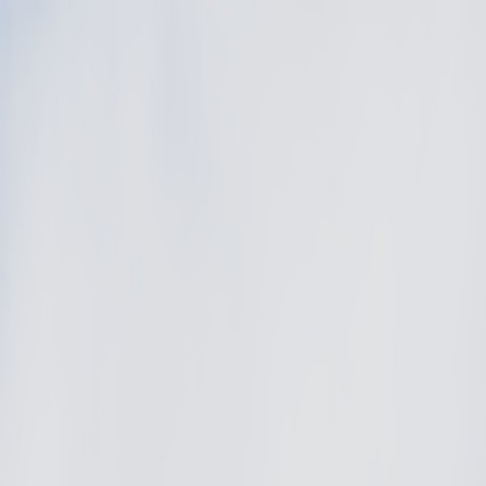
Bilar
Företag
Kampanjer
Service & verkstad
Däck & tillbehör
Hitta oss
Boka service
Visa alla bilar
Visa alla bilar