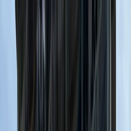
Tillbaka
Bilar
Företag
Kampanjer
Service & verkstad
Däck & tillbehör
Hitta oss
Boka service
Visa alla bilar
Visa alla bilar