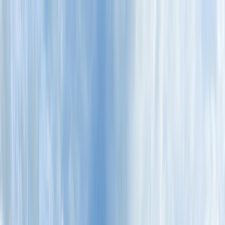
Tillbaka
Bilar
Företag
Kampanjer
Service & verkstad
Däck & tillbehör
Hitta oss
Boka service
Visa alla bilar
Visa alla bilar