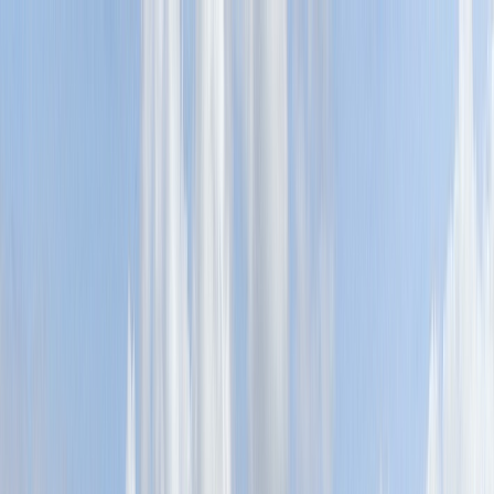
Tillbaka
Bilar
Företag
Kampanjer
Service & verkstad
Däck & tillbehör
Hitta oss
Boka service
Visa alla bilar
Visa alla bilar