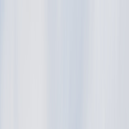
Tillbaka
Bilar
Företag
Kampanjer
Service & verkstad
Däck & tillbehör
Hitta oss
Boka service
Visa alla bilar
Visa alla bilar