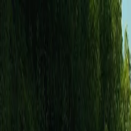
Bilar
Företag
Kampanjer
Service & verkstad
Däck & tillbehör
Hitta oss
Boka service
Visa alla bilar
Visa alla bilar