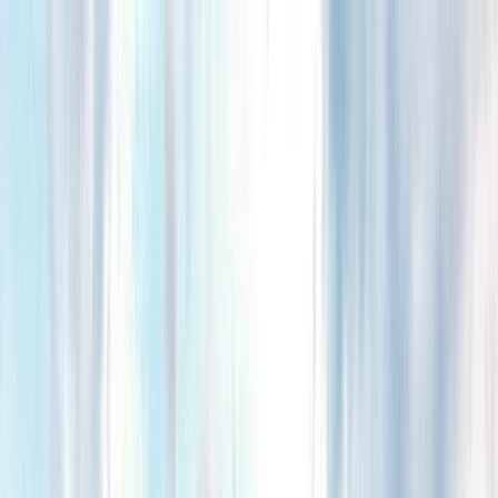
Tillbaka
Bilar
Företag
Kampanjer
Service & verkstad
Däck & tillbehör
Hitta oss
Boka service
Visa alla bilar
Visa alla bilar