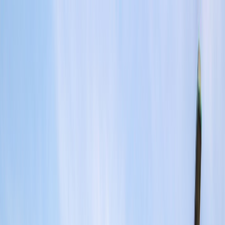
Tillbaka
Bilar
Företag
Kampanjer
Service & verkstad
Däck & tillbehör
Hitta oss
Boka service
Visa alla bilar
Visa alla bilar