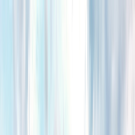
Tillbaka
Bilar
Företag
Kampanjer
Service & verkstad
Däck & tillbehör
Hitta oss
Boka service
Visa alla bilar
Visa alla bilar