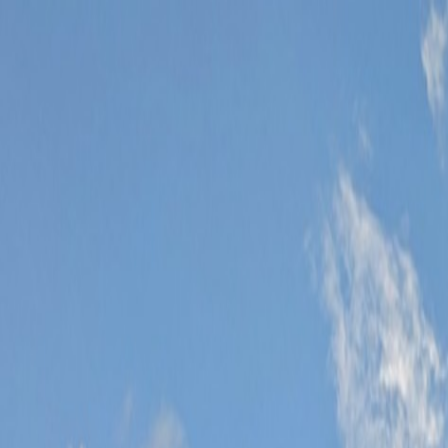
Bilar
Företag
Kampanjer
Service & verkstad
Däck & tillbehör
Hitta oss
Boka service
Visa alla bilar
Visa alla bilar